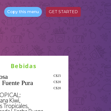
Copy this menu
GET STARTED
Bebidas
osa
C$25
 Fuente Pura
C$20
C$20
TROPICAL:
zana Kiwi,
s Tropicales,