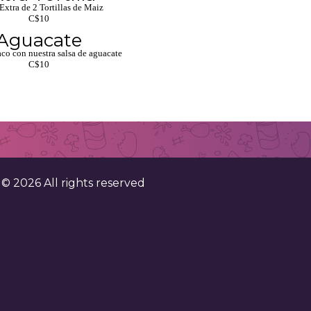
. .
Extra de 2 Tortillas de Maiz
. .
C$10
. .
Aguacate
. .
. .
aco con nuestra salsa de aguacate
. .
C$10
. .
. .
. .
. .
. .
. .
. . 
. ©
2026
All rights reserved