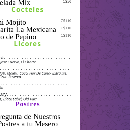
elada Mix
C$50
Cocteles
C$110
arita La Mexicana
C$110
C$110
Licores
la
. . . . . . . . . . . . . . . . . . . . . . . . . .
. . . . . . . . . . . . . . . . . . . . . . . . . .
 Jose Cuervo, El Charro
. . . . . . . . . . . . . . . . . . . . . . . . . .
 . . . . . . . . . . . . . . . . . . . . . . . . . . .
. . . . . . . . . . . . . . . . . . . . . . . . . .
 . . . . . . . . . . . . . . . . . . . . . . . . . . .
ub, Malibu Coco, Flor De Cana- Extra lite,
, Gran Reserva
. . . . . . . . . . . . . . . . . . . . . . . . . .
 . . . . . . . . . . . . . . . . . . . . . . . . . . .
a
. . . . . . . . . . . . . . . . . . . . . . . . . . .
. . . . . . . . . . . . . . . . . . . . . . . . . .
 . . . . . . . . . . . . . . . . . . . . . . . . . . .
. . . . . . . . . . . . . . . . . . . . . . . . . . .
. . . . . . . . . . . . . . . . . . . . . . . . . .
ka
 . . . . . . . . . . . . . . . . . . . . . . . . . . .
. . . . . . . . . . . . . . . . . . . . . . . . . . .
. . . . . . . . . . . . . . . . . . . . . . . . . .
key
. . . . . . . . . . . . . . . . . . . . . . . . .
 . . . . . . . . . . . . . . . . . . . . . . . . . . .
. . . . . . . . . . . . . . . . . . . . . . . . . . .
. . . . . . . . . . . . . . . . . . . . . . . . . .
. . . . . . . . . . . . . . . . . . . . . . . . .
 . . . . . . . . . . . . . . . . . . . . . . . . . . .
, Black Label, Old Parr
Postres
. . . . . . . . . . . . . . . . . . . . . . . . . . .
. . . . . . . . . . . . . . . . . . . . . . . . . .
. . . . . . . . . . . . . . . . . . . . . . . . .
 . . . . . . . . . . . . . . . . . . . . . . . . . . .
. . . . . . . . . . . . . . . . . . . . . . . . . . .
. . . . . . . . . . . . . . . . . . . . . . . . . .
. . . . . . . . . . . . . . . . . . . . . . . . .
 . . . . . . . . . . . . . . . . . . . . . . . . . . .
. . . . . . . . . . . . . . . . . . . . . . . . . . .
. . . . . . . . . . . . . . . . . . . . . . . . . .
. . . . . . . . . . . . . . . . . . . . . . . . .
 . . . . . . . . . . . . . . . . . . . . . . . . . . .
regunta de Nuestros
. . . . . . . . . . . . . . . . . . . . . . . . . . .
. . . . . . . . . . . . . . . . . . . . . . . . . .
. . . . . . . . . . . . . . . . . . . . . . . . .
 . . . . . . . . . . . . . . . . . . . . . . . . . . .
Postres a tu Mesero
. . . . . . . . . . . . . . . . . . . . . . . . . . .
. . . . . . . . . . . . . . . . . . . . . . . . . .
. . . . . . . . . . . . . . . . . . . . . . . . .
 . . . . . . . . . . . . . . . . . . . . . . . . . . .
. . . . . . . . . . . . . . . . . . . . . . . . . . .
. . . . . . . . . . . . . . . . . . . . . . . . . .