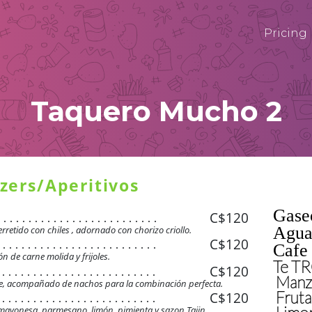
Pricing
Taquero Mucho 2
zers/Aperitivos
Gase
C$120
. . . . . . . . . . . . . . . . . . . . . . . . . .
. . . . . . . . . . . . . . . . . . . . . . . . . .
Agua
tido con chiles , adornado con chorizo criollo.
. . . . . . . . . . . . . . . . . . . . . . . . . .
C$120
 . . . . . . . . . . . . . . . . . . . . . . . . .
Cafe
. . . . . . . . . . . . . . . . . . . . . . . . . .
 . . . . . . . . . . . . . . . . . . . . . . . . .
n de carne molida y frijoles.
Te 
. . . . . . . . . . . . . . . . . . . . . . . . . .
 . . . . . . . . . . . . . . . . . . . . . . . . .
C$120
 . . . . . . . . . . . . . . . . . . . . . . . . .
. . . . . . . . . . . . . . . . . . . . . . . . . .
Man
 . . . . . . . . . . . . . . . . . . . . . . . . .
 . . . . . . . . . . . . . . . . . . . . . . . . .
hile, acompañado de nachos para la combinación perfecta.
. . . . . . . . . . . . . . . . . . . . . . . . . .
 . . . . . . . . . . . . . . . . . . . . . . . . .
Fruta
 . . . . . . . . . . . . . . . . . . . . . . . . .
C$120
 . . . . . . . . . . . . . . . . . . . . . . . . .
. . . . . . . . . . . . . . . . . . . . . . . . . .
 . . . . . . . . . . . . . . . . . . . . . . . . .
 . . . . . . . . . . . . . . . . . . . . . . . . .
 . . . . . . . . . . . . . . . . . . . . . . . . .
mayonesa, parmesano, limón, pimienta y sazon Tajin.