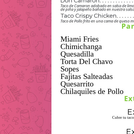
Don Camaron
. . . . . . . . . . . . .
. . . . . . . . . . . . . . . . . . . . . . 
. . . . . . . . . . . . . . . . . 
. . . . . . . . . . . . . . . . .
. . . . . . . . . . . . . . .
. . . . . . . . . . . . .
. . . . . . . . . . . . . . . . . . . . . . 
Taco de Camaron adobado en salsa de limon
. . . . . . . . . . . . . . . . . 
. . . . . . . . . . . . . . . . .
. . . . . . . . . . . . . . .
de piña y jalapeño bañado en nuestra salsa g
. . . . . . . . . . . . .
. . . . . . . . . . . . . . . . . . . . . . 
. . . . . . . . . . . . . . . . . 
. . . . . . . . . . . . . . . . .
. . . . . . . . . . . . . . .
Taco Crispy Chicken
. . . . . . 
. . . . . . . . . . . . .
. . . . . . . . . . . . . . . . . . . . . . 
. . . . . . . . . . . . . . . . . 
. . . . . . . . . . . . . . . . .
. . . . . . . . . . . . . . .
. . . . . . 
Taco de Pollo frito en una cama de queso mo
. . . . . . . . . . . . .
. . . . . . . . . . . . . . . . . . . . . . 
. . . . . . . . . . . . . . . . . 
. . . . . . . . . . . . . . . . .
. . . . . . . . . . . . . . .
. . . . . . 
. . . . . . . . . . . . .
. . . . . . . . . . . . . . . . . . . . . . 
. . . . . . . . . . . . . . . . . 
. . . . . . . . . . . . . . . . .
. . . . . . . . . . . . . . .
. . . . . . 
. . . . . . . . . . . . .
. . . . . . . . . . . . . . . . . . . . . . 
. . . . . . . . . . . . . . . . . 
. . . . . . . . . . . . . . . . .
. . .
. . . . . . 
. . . . . . . . . . . . .
. . . . . . . . . . . . . . . . . . . . . . 
. . . . . . . . . . . . . . . . . 
. . . . . . . . . . . . . . . . .
. . . . . . 
. . . . . . . . . . . . .
. . . . . . . . . . . . . . . . . . . . . . 
. . . . . . . . . . . . . . . . . 
. . . . . . . . . . . .
. . . . . . 
. . . . . . . . . . . . .
. . . . . . . . . . . . . . . . . . . . . . 
. . . . . . . . . . . . . . . . . 
. . . . . . 
. . . . . . . . . . . . .
. . . . . . . . . . . . . . . . . 
. . . . . . 
. . . . . . . . . . . . .
. . . . . . . . . . . . . . . . . 
. . . . . . 
. . . . . . . . . . . . .
. . . . . . . . . . . . . . . . . 
. . . . . . 
. . . . . . . . . . . . .
. . . . . . . . . . . .
. . . . . . 
. . . . . . . . . . . . .
. . . . . . 
. . . . . . . . . . . . .
. . . . . . 
. . . . . . . . . . . . .
. . . . . . 
. . . . . . . . . . . . .
. . . . . . 
Ex
. . . . . . 
. . . . . . 
. . . . . . 
. . . . . . 
Cubre tu tac
. . . . . . 
. . . . . . 