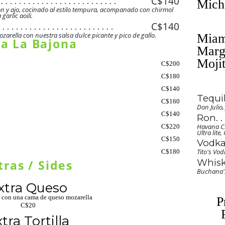
C$140
 . . . . . . . . . . . . . . . . . . . . . . . . . .
. . . . . . . . . . . . . . . . . . . . . . . . . .
. . . . . . . . . . . . . . . . . . . . . . . . . .
Mich
 . . . . . . . . . . . . . . . . . . . . . . . . . .
 . . . . . . . . . . . . . . . . . . . . . . . . . .
 . . . . . . . . . . . . . . . . . . . . . . . . . .
. . . . . . . . . . . . . . . . . . . . . . . . . .
 y ajo, cocinado al estilo tempura, acompanado con chirmol
. . . . . . . . . . . . . . . . . . . . . . . . . .
 . . . . . . . . . . . . . . . . . . . . . . . . . .
 . . . . . . . . . . . . . . . . . . . . . . . . . .
arlic aoili.
 . . . . . . . . . . . . . . . . . . . . . . . . . .
. . . . . . . . . . . . . . . . . . . . . . . . . .
. . . . . . . . . . . . . . . . . . . . . . . . . .
 . . . . . . . . . . . . . . . . . . . . . . . . . .
 . . . . . . . . . . . . . . . . . . . . . . . . . .
C$140
. . . . . . . . . . . . . . . . . . . . . . . . . .
 . . . . . . . . . . . . . . . . . . . . . . . . . .
. . . . . . . . . . . . . . . . . . . . . . . . . .
. . . . . . . . . . . . . . . . . . . . . . . . . .
 . . . . . . . . . . . . . . . . . . . . . . . . . .
 . . . . . . . . . . . . . . . . . . . . . . . . . .
. . . . . . . . . . . . . . . . . . . . . . . . . .
zarella con nuestra salsa dulce picante y pico de gallo.
 . . . . . . . . . . . . . . . . . . . . . . . . . .
. . . . . . . . . . . . . . . . . . . . . . . . . .
. . . . . . . . . . . . . . . . . . . . . . . . . .
 . . . . . . . . . . . . . . . . . . . . . . . . . .
 . . . . . . . . . . . . . . . . . . . . . . . . . .
Para La Bajona
. . . . . . . . . . . . . . . . . . . . . . . . . .
 . . . . . . . . . . . . . . . . . . . . . . . . . .
. . . . . . . . . . . . . . . . . . . . . . . . . .
. . . . . . . . . . . . . . . . . . . . . . . . . .
 . . . . . . . . . . . . . . . . . . . . . . . . . .
Marg
 . . . . . . . . . . . . . . . . . . . . . . . . . .
. . . . . . . . . . . . . . . . . . . . . . . . . .
 . . . . . . . . . . . . . . . . . . . . . . . . . .
. . . . . . . . . . . . . . . . . . . . . . . . . .
. . . . . . . . . . . . . . . . . . . . . . . . . .
 . . . . . . . . . . . . . . . . . . . . . . . . . .
. . . . . . . . . . . . . . . . . . . . . . . . . .
 . . . . . . . . . . . . . . . . . . . . . . . . . .
. . . . . . . . . . . . . . . . . . . . . . . . . .
C$200
. . . . . . . . . . . . . . . . . . . . . . . . . .
 . . . . . . . . . . . . . . . . . . . . . . . . . .
. . . . . . . . . . . . . . . . . . . . . . . . . .
 . . . . . . . . . . . . . . . . . . . . . . . . . .
. . . . . . . . . . . . . . . . . . . . . . . . . .
. . . . . . . . . . . . . . . . . . . . . . . . . .
C$180
. . . . . . . . . . . . . . . . . . . . . . . . . .
 . . . . . . . . . . . . . . . . . . . . . . . . . .
. . . . . .
. . . . . . . . . . . . . . . . . . . . . . . . . .
. . . . . . . . . . . . . . . . . . . . . . . . . .
C$140
 . . . . . . . . . . . . . . . . . . . . . . . . . .
. . . . . . . . . . . . . . . . . . . . . . . . . .
Tequi
. . . . . . . . . . . . . . . . . . . . . . . . . .
 . . . . . . . . . . . . . . . . . . . . . . . . . .
. . . . . . . . . . . . . . . . . . . . . . . . . .
C$160
. . . . . . . . . . . . . . . . . . . . . . . . . .
Don Julio,
 . . . . . . . . . . . . . . . . . . . . . . . . . .
. . . . . . . . . . . . . . . . . . . . . . . . . .
C$140
. . . . . . . . . . . . . . . . . . . . . . . . . .
Ron
. .
 . . . . . . . . . . . . . . . . . . . . . . . . . .
. . . . . . . . . . . . . . . . . . . . . . . . . .
. .
 . . . . . . . . . . . . . . . . . . . . . . . . . .
Havana Cl
C$220
Ultra lite
. . . . . . . . . . . . . . . . . . . . . . . . . .
. .
 . . . . . . . . . . . . . . . . . . . . . . . . . .
C$150
Vodk
. . . . . . . . . . . . . . . . . . . . . . . . . .
. .
 . . . . . . . . . . . . . . . . . . . . . . . . . .
. . . . . . . . . . . . . . . . . . . . . . . . . .
Tito's Vod
C$180
. .
 . . . . . . . . . . . . . . . . . . . . . . . .
. . . . . . . . . . . . . . . . . . . . . . . . . .
Whis
. .
tras / Sides
. . . . . . . . . . . . . . . . . . . . . . . . . .
. .
Buchana's
. . . . . . . . . . . . . . . . . . . . . . . . . .
. .
Extra Queso
. . . . . . . . . . . . . . . . . . . . . . . . . .
. .
. . . . . . . . . . . . . . . . . . . . . . . . . .
o con una cama de queso mozarella
. .
P
C$20
. . . . . . . . . . . . . . . . . . . . . . . . . .
. .
. . . . . . . . . . . . . . . . . . . . . .
. .
Extra Tortilla