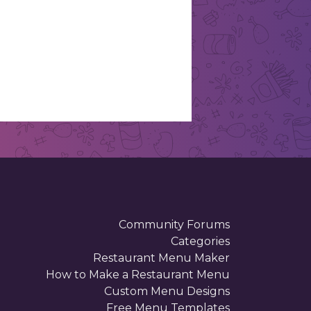
. . . . . . . . . . . . . . . . . . . . . . . . .
 . . . . . . . . . . . . . . . . . . . . . . . . . . .
. . . . . . . . . . . . . . . . . . . . . . . . . . .
. . . . . . . . . . . . . . . . . . . . . . . . . .
. . . . . . . . . . . . . . . . . . . . . . . . .
 . . . . . . . . . . . . . . . . . . . . . . . . . . .
. . . . . . . . . . . . . . . . . . . . . . . . . . .
. . . . . . . . . . . . . . . . . . . . . . . . . .
. . . . . . . . . . . . . . . . . . . . . . . . .
 . . . . . . . . . . . . . . . . . . . . . . . . . . .
. . . . . . . . . . . . . . . . . . . . . . . . . . .
. . . . . . . . . . . . . . . . . . . . . . . . . .
. . . . . . . . . . . . . . . . . . . . . . . . .
 . . . . . . . . . . . . . . . . . . . . . . . . . . .
. . . . . . . . . . . . . . . . . . . . . . . . . . .
. . . . . . . . . . . . . . . . . . . . . . . . . .
. . . . . . . . . . . . . . . . . . . . . . . . .
 . . . . . . . . . . . . . . . . . . . . . . . . . . .
. . . . . . . . . . . . . . . . . . . . . . . . . . .
. . . . . . . . . . . . . . . . . . . . . . . . . .
. . . . . . . . . . . . . . . . . . . . . . . . .
 . . . . . . . . . . . . . . . . . . . . . . . . . . .
. . . . . . . . . . . . . . . . . . . . . . . . . . .
. . . . . . . . . . . . . . . . . . . . . . . . . .
. . . . . . . . . . . . . . . . . . . . . . . . .
 . . . . . . . . . . . . . . . . . . . . . . . . . . .
. . . . . . . . . . . . . . . . . . . . . . . . . . .
. . . . . . . . . . . . . . . . . . . . . . . . . .
. . . . . . . . . . . . . . . . . . . . . . . . .
 . . . . . . . . . . . . . . . . . . . . . . . . . . .
. . . . . . . . . . . . . . . . . . . . . . . . . . .
. . . . . . . . . . . . . . . . . . . . . . . . . .
. . . . . . . . . . . . . . . . . . . . . . . . .
 . . . . . . . . . . . . . . . . . . . . . . . . . . .
. . . . . . . . . . . . . . . . . . . . . . . . . . .
. . . . . . . . . . . . . . . . . . . . . . . . . .
. . . . . . . . . . . . . . . . . . . . . . . . .
 . . . . . . . . . . . . . . . . . . . . . . . . . . .
. . . . . . . . . . . . . . . . . . . . . . . . . . .
. . . . . . . . . . . . . . . . . . . . . . . . . .
. . . . . . . . . . . . . . . . . . . . . . . . .
 . . . . . . . . . . . . . . . . . . . . . . . . . . .
. . . . . . . . . . . . . . . . . . . . . . . . . . .
. . . . . . . . . . . . . . . . . . . . . . . . . .
. . . . . . . . . . . . . . . . . . . . . . . . .
 . . . . . . . . . . . . . . . . . . . . . . . . . . .
. . . . . . . . . . . . . . . . . . . . . . . . . . .
. . . . . . . . . . . . . . . . . . . . . . . .
. . . . . . . . . . . . . . . . . . . . . . . . .
. .
. . . . . . . . . . . . . . . . . . . . . . . . . . .
. . . . . . . . . . . . . . . . . . . . . . . . .
. . . . . . . . . . . . . . . . . . . . . . . . . . .
. . . . . . . . . . . . . . . . . . . . . . . . .
. . . . . . . . . . . . . . . . . . . . . . . . . . .
. . . . . . . . . . . . . . . . . . . . . . . . .
. . . . . . . . . . . . . . . . . . . . . . . . .
. . . . . . . . . . . . . . . . . . . . . . . . .
. . . . . . . . . . . . . . . . . . . . . . . . .
. . . . . . . . . . . . . . . . . . . . . . . . .
Community Forums
. . . . . . . . . . . . . . . . . . . . . . . . .
Categories
. . . . . . . . . . . . . . . . . . . . . . . . .
Restaurant Menu Maker
How to Make a Restaurant Menu
Custom Menu Designs
Free Menu Templates