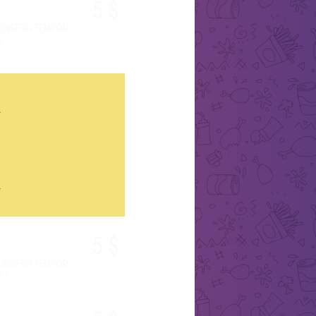
5 $
CONSERN TEMPOR
K 1
Н
А
П
И
Т
К
И
5 $
CONSERN TEMPOR
K 1