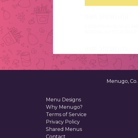
ИМЯ ЭЛЕМЕНТА
ILOREM IPSUM DOLOR SIT A
ADIPICING ELIT SED DO RIOFJ
ИМЯ ЭЛЕМЕНТА
ILOREM IPSUM DOLOR SIT A
ADIPICING ELIT SED DO RIOFJ
ИМЯ ЭЛЕМЕНТА
Menugo, Co
ILOREM IPSUM DOLOR SIT A
ADIPICING ELIT SED DO RIOFJ
Menu Designs
Why Menugo?
ИМЯ ЭЛЕМЕНТА
Terms of Service
Privacy Policy
ILOREM IPSUM DOLOR SIT A
Shared Menus
ADIPICING ELIT SED DO RIOFJ
Contact