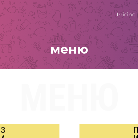
Pricing
меню
МЕНЮ
З