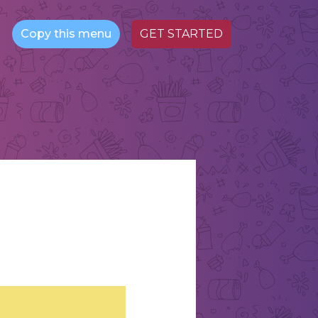
Copy this menu
GET STARTED
П