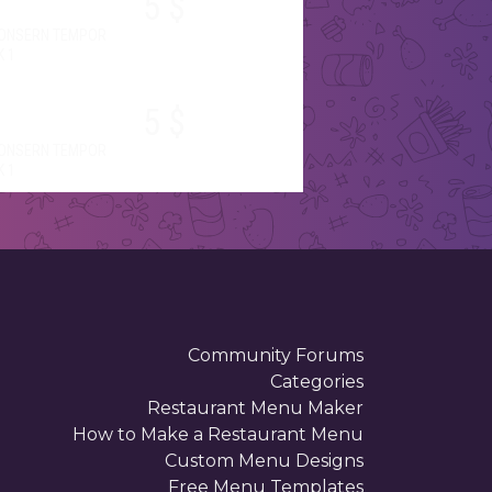
5 $
CONSERN TEMPOR
K 1
5 $
CONSERN TEMPOR
K 1
5 $
CONSERN TEMPOR
K 1
5 $
Community Forums
Categories
CONSERN TEMPOR
K 1
Restaurant Menu Maker
How to Make a Restaurant Menu
Custom Menu Designs
Free Menu Templates