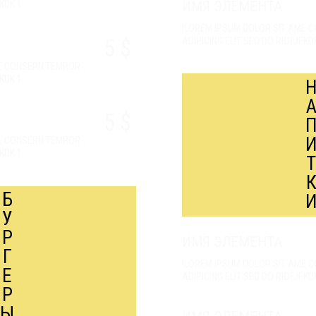
ИМЯ ЭЛЕМЕНТА
FKDK 1
ILOREM IPSUM DOLOR SIT AME 
5 $
ADIPICING ELIT SED DO RIOFJFKD
ME CONSERN TEMPOR
FKDK 1
5 $
ME CONSERN TEMPOR
FKDK 1
Б
У
Р
ИМЯ ЭЛЕМЕНТА
Г
ILOREM IPSUM DOLOR SIT AME 
Е
ADIPICING ELIT SED DO RIOFJFKD
Р
Ы