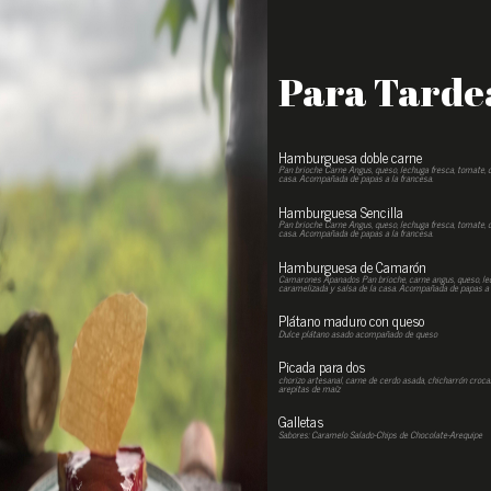
Para Tarde
Hamburguesa doble carne
Pan brioche Carne Angus, queso, lechuga fresca, tomate, c
casa. Acompañada de papas a la francesa.
Hamburguesa Sencilla
Pan brioche Carne Angus, queso, lechuga fresca, tomate, c
casa. Acompañada de papas a la francesa.
Hamburguesa de Camarón
Camarones Apanados Pan brioche, carne angus, queso, lec
caramelizada y salsa de la casa. Acompañada de papas a l
Plátano maduro con queso
Dulce plátano asado acompañado de queso
Picada para dos
chorizo ​​​​artesanal, carne de cerdo asada, chicharrón croc
arepitas de maíz
Galletas
Sabores: Caramelo Salado-Chips de Chocolate-Arequipe