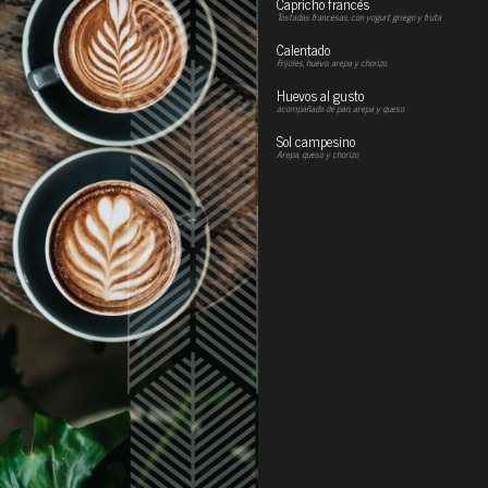
Capricho francés
Tostadas francesas, con yogurt griego y fruta
Calentado
Frijoles, huevo, arepa y chorizo
Huevos al gusto
acompañado de pan, arepa y queso
Sol campesino
Arepa, queso y chorizo