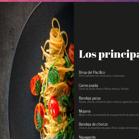
Los princip
Brisa del Pacífico
Arroz salteado con camarones y calamares
Carne asada
Carne de Cerdo, Arepa, Plátano Asado y Tomate
Bandeja paisa
frijoles, chorizo, chicharón, tajas maduras, aguacate y arro
Mojarra
Mojarra frita, acompañada de una guarnición de patacones
Bandeja de chorizo
Chorizo, acompañado de papas fritas, rodajas de tomate y
Navegante