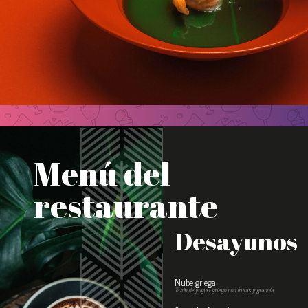
Menú del
restaurante
Desayunos
Nube griega
Tazón de yogurt griego con frutas y granola