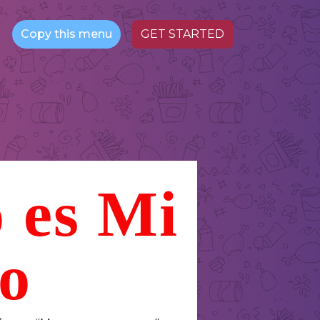
Copy this menu
GET STARTED
 es Mi
o