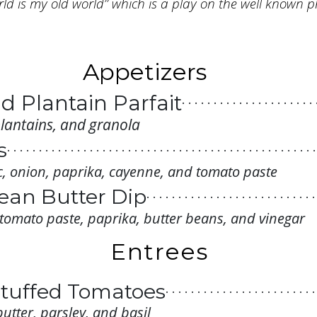
ld is my old world” which is a play on the well known p
Appetizers
d Plantain Parfait
. . . . . . . . . . . . . . . . . . . . . 
. . . . . . . . . . . . . . . . . . . . . 
plantains, and granola
. . . . . . . . . . . . . . . . . . . . . 
. . . . . . . . . . . . . . . . . . . . . 
s
. . . . . . . . . . . . . . . . . . . . . . . . . . . . . . . . . . . . . . . . . . . . . . . . .
. . . . . . . . . . . . . . . . . . . . . 
. . . . . . . . . . . . . . . . . . . . . . . . . . . . . . . . . . . . . . . . . . . . . . . . .
. . . . . . . . . . . . . . . . . . . . . 
lic, onion, paprika, cayenne, and tomato paste
. . . . . . . . . . . . . . . . . . . . . . . . . . . . . . . . . . . . . . . . . . . . . . . . .
. . . . . . . . . . . . . . . . . . . . . 
. . . . . . . . . . . . . . . . . . . . . . . . . . . . . . . . . . . . . . . . . . . . . . . . .
ean Butter Dip
. . . . . . . . . . . . . . . . . . . . . . . . . . .
. . . . . . . . . . . . . . . . . . . . . 
. . . . . . . . . . . . . . . . . . . . . . . . . . . . . . . . . . . . . . . . . . . . . . . . .
. . . . . . . . . . . . . . . . . . . . . . . . . . .
. . . . . . . . . . . . . . . . . . . . . 
. . . . . . . . . . . . . . . . . . . . . . . . . . . . . . . . . . . . . . . . . . . . . . . . .
il, tomato paste, paprika, butter beans, and vinegar
. . . . . . . . . . . . . . . . . . . . . . . . . . .
. . . . . . . . . . . . . . . . . . . . . 
. . . . . . . . . . . . . . . . . . . . . . . . . . . . . . . . . . . . . . . . . . . . . . . . .
. . . . . . . . . . . . . . . . . . . . . . . . . . .
. . . . . . . . . . . . . . . . . . . . . 
. . . . . . . . . . . . . . . . . . . . . . . . . . . . . . . . . . . . . . . . . . . . . . . . .
Entrees
. . . . . . . . . . . . . . . . . . . . . . . . . . .
. . . . . . . . . . . . . . . . . . . . . 
. . . . . . . . . . . . . . . . . . . . . . . . . . . . . . . . . . . . . . . . . . . . . . . . .
. . . . . . . . . . . . . . . . . . . . . . . . . . .
. . . . . . . . . . . . . . . . . . . . . 
. . . . . . . . . . . . . . . . . . . . . . . . . . . . . . . . . . . . . . . . . . . . . . . . .
. . . . . . . . . . . . . . . . . . . . . . . . . . .
. . . . . . . . . . . . . . . . . . . . . 
. . . . . . . . . . . . . . . . . . . . . . . . . . . . . . . . . . . . . . . .
. . . . . . . . . . . . . . . . . . . . . . . . . . .
. . . . . . . . . . . . . . . . . . . . . 
Stuffed Tomatoes
. . . . . . . . . . . . . . . . . . . . . . . .
. . . . . . . . . . . . . . . . . . . . . . . . . . .
. . . . . . . . . . . . . . . . . . . . . 
. . . . . . . . . . . . . . . . . . . . . . . .
utter, parsley, and basil
. . . . . . . . . . . . . . . . . . . . . . . . . . .
. . . . . . . . . . . . . . . . . . . . . 
. . . . . . . . . . . . . . . . . . . . . . . .