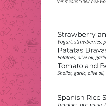
This means “Their new wor
Strawberry an
Yogurt, strawberries, 
Patatas Brava
Potatoes, olive oil, gar
Tomato and B
Shallot, garlic, olive o
Spanish Rice 
Tomatoes, rice, onion, b