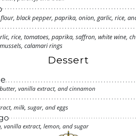
. . . . . . . . . . . . . . . . . . . . . . . . . . .
. . . . . . . . . . . . . . . . . . . . . 
. . . . . . . . . . . . . . . . . . . . . . . .
o
. . . . . . . . . . . . . . . . . . . . . . . . . . . . . . . . . . . . . . . . . . . . . . . . . 
. . . . . . . . . . . . . . . . . . . . . . . . . . .
. . . . . . . . . . . . . . . . . . . . . . . .
. . . . . . . . . . . . . . . . . . . . . . . . . . . . . . . . . . . . . . . . . . . . . . . . . 
. . . . . . . . . . . . . . . . . . . . . . . . . . .
. . . . . . . . . . . . . . . . . . . . . . . .
 flour, black pepper, paprika, onion, garlic, rice, a
. . . . . . . . . . . . . . . . . . . . . . . . . . . . . . . . . . . . . . . . . . . . . . . . . 
. . . . . . . . . . . . . . . . . . . . . . . . . . .
. . . . . . . . . . . . . . . . . . . . . . . .
. . . . . . . . . . . . . . . . . . . . . . . . . . . . . . . . . . . . . . . . . . . . . . . . . 
. . . . . . . . . . . . . . . . . . . . . . . . . . . . . . . . . . . . . . . . . . . . . . . . . . 
. . . . . . . . . . . . . . . . . . . . . . . . . . .
. . . . . . . . . . . . . . . . . . . . . . . .
. . . . . . . . . . . . . . . . . . . . . . . . . . . . . . . . . . . . . . . . . . . . . . . . . 
. . . . . . . . . . . . . . . . . . . . . . . . . . . . . . . . . . . . . . . . . . . . . . . . . . 
. . . . . . . . . . . . . . . . . . . . . . . . . . .
. . . . . . . . . . . . . . . . . . . . . . . .
. . . . . . . . . . . . . . . . . . . . . . . . . . . . . . . . . . . . . . . . . . . . . . . . . 
lic, rice, tomatoes, paprika, saffron, white wine, c
. . . . . . . . . . . . . . . . . . . . . . . . . . . . . . . . . . . . . . . . . . . . . . . . . . 
. . . . . . . . . . . . . . . . . . . . . . . .
. . . . . . . . . . . . . . . . . . . . . . . . . . . . . . . . . . . . . . . . . . . . . . . . . 
. . . . . . . . . . . . . . . . . . . . . . . . . . . . . . . . . . . . . . . . . . . . . . . . . . 
 mussels, calamari rings
. . . . . . . . . . . . . . . . . . . . . . . .
. . . . . . . . . . . . . . . . . . . . . . . . . . . . . . . . . . . . . . . . . . . . . . . . . 
. . . . . . . . . . . . . . . . . . . . . . . . . . . . . . . . . . . . . . . . . . . . . . . . . . 
. . . . . . . . . . . . . . . . . . . . . . . . . . . . . . . . . . . . . . . . . . . . . . . . . 
. . . . . . . . . . . . . . . . . . . . . . . .
. . . . . . . . . . . . . . . . . . . . . . . . . . . . . . . . . . . . . . . . . . . . . . . . . . 
. . . . . . . . . . . . . . . . . . . . . . . . . . . . . . . . . . . . . . . . . . . . . . . . . 
. . . . . . . . . . . . . . . . . . . . . . . .
Dessert
. . . . . . . . . . . . . . . . . . . . . . . . . . . . . . . . . . . . . . . . . . . . . . . . . . 
. . . . . . . . . . . . . . . . . . . . . . . . . . . . . . . . . . . . . . . . . . . . . . . . . 
. . . . . . . . . . . . . . . . . . . . . . . .
. . . . . . . . . . . . . . . . . . . . . . . . . . . . . . . . . . . . . . . . . . . . . . . . . . 
. . . . . . . . . . . . . . . . . . . . . . . .
. . . . . . . . . . . . . . . . . . . . . . . . . . . . . . . . . . . . . . . . . . . . . . . . . . 
. . . . . . . . . . . . . . . . . . . . . . . .
he
. . . . . . . . . . . . . . . . . . . . . . . .
. . . . . . . . . . . . . . . . . . . . . . . . . . . . . . . . . . . . . . . . . . . . . . . .
. . . . . . . . . . . . . . . . . . . .
. . . . . . . . . . . . . . . . . . . . . . . . . . . . . . . . . . . . . . . . . . . . . . . .
 butter, vanilla extract, and cinnamon
. . . . . . . . . . . . . . . . . . . . . . . . . . . . . . . . . . . . . . . . . . . . . . . .
. . . . . . . . . . . . . . . . . . . . . . . . . . . . . . . . . . . . . . . . . . . . . . . .
. . . . . . . . . . . . . . . . . . . . . . . . . . . . . . . . . . . . . . . . . . . . . . . . . .
. . . . . . . . . . . . . . . . . . . . . . . . . . . . . . . . . . . . . . . . . . . . . . . .
. . . . . . . . . . . . . . . . . . . . . . . . . . . . . . . . . . . . . . . . . . . . . . . . . .
ract, milk, sugar, and eggs
. . . . . . . . . . . . . . . . . . . . . . . . . . . . . . . . . . . . . . . . . . . . . . . .
. . . . . . . . . . . . . . . . . . . . . . . . . . . . . . . . . . . . . . . . . . . . . . . . . .
. . . . . . . . . . . . . . . . . . . . . . . . . . . . . . . . . . . . . . . . . . . . . . . .
. . . . . . . . . . . . . . . . . . . . . . . . . . . . . . . . . . . . . . . . . . . . . . . . . .
ago
. . . . . . . . . . . . . . . . . . . . . . . . . . . . . . . . . . . . . . . . . . . . . . . . . . . . 
. . . . . . . . . . . . . . . . . . . . . . . . . . . . . . . . . . . . . . . . . . . . . . . .
. . . . . . . . . . . . . . . . . . . . . . . . . . . . . . . . . . . . . . . . . . . . . . . . . .
. . . . . . . . . . . . . . . . . . . . . . . . . . . . . . . . . . . . . . . . . . . . . . . . . . . . 
. . . . . . . . . . . . . . . . . . . . . . . . . . . . . . . . . . . . . . . . . . . . . . . .
. . . . . . . . . . . . . . . . . . . . . . . . . . . . . . . . . . . . . . . . . . . . . . . . . .
 vanilla extract, lemon, and sugar
. . . . . . . . . . . . . . . . . . . . . . . . . . . . . . . . . . . . . . . . . . . . . . . . . . . . 
. . . . . . . . . . . . . . . . . . . . . . . . . . . . . . . . . . . . . . . . . . . . . . . .
. . . . . . . . . . . . . . . . . . . . . . . . . . . . . . . . . . . . . . . . . . . . . . . . . .
. . . . . . . . . . . . . . . . . . . . . . . . . . . . . . . . . . . . . . . . . . . . . . . . . . . . 
. . . . . . . . . . . . . . . . . . . . . . . . . . . . . . . . . . . . . . . . . . . . . . . .
. . . . . . . . . . . . . . . . . . . . . . . . . . . . . . . . . . . . . . . . . . . . . . . . . .