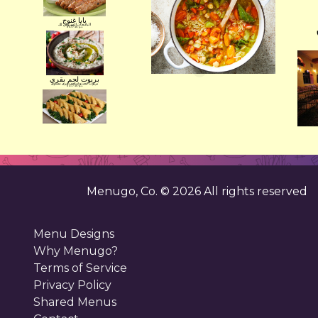
بابا غنوج
الباذنجان المهروس لك
$ 4.17 د.م .40.
بريوت لحم بقري
بريوت مصنوع بلحم بقري مشوي
$ 4.17 د.م .40.
Menugo, Co. ©
2026
All rights reserved
Menu Designs
Why Menugo?
Terms of Service
Privacy Policy
Shared Menus