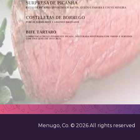
SURPRESA DE PICANHA
FATIAS DE PICANHA ENVOLTAS EM BACON, QUEIJO E FAROFA E COUVE MINEIRA
COSTELETAS DE BORREGO
PURÊ DE BATATA DOCE E LEGUMES SALTEADOS
BIFE TÁRTARO
LOMBO VACA CRUA E FINAMENTE PICADA , MISTURADA MISTURADA COM VARIOS E SERVIDOS
COM UMA GEMA DE OVO CRUA
Menugo, Co. ©
2026
All rights reserved