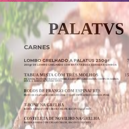
PALATVS
CARNES
LOMBO GRELHADO A PALATUS 250gr
250gr DE LOMBO GRELHADO COM BATATA DOCE CORADA E GIMBOA
TABUA MISTA COM TRÊS MOLHOS
1
PICANHA, PEITO DE FRANGO, LOMBO, E LEGUMES GRELHADOS, CHISPE DE BATATA
DOCE, E ARROZ DE VINHO TINTO
ROLOS DE FRANGO COM ESPINAFRES
PEITO DE FRANGO RECHEADO COM QUEIJO, ESPINAFRES E DUOS DE PURÊ
T-BONE NA GRELHA
BATATA ASSADA COM CHEESE CREAM, BACON E LEGUMES
COSTELETA DE NOVILHO NA GRELHA
BATATA ASSADA COM CREAM CHEESE, BACON E LEGUMES