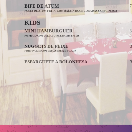
BIFE DE ATUM
7
POSTA DE ATUM FRITA, COM BATATA DOCE CORADAS COM GIMBOA
KIDS
MINI HAMBURGUER
3
NO PRATO COM QUEIJO, OVO, E BATATS FRITAS
NUGGETS DE PEIXE
FISH FINGERS COM BATATA FRITA E SALADA
ESPARGUETE A BOLONHESA