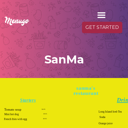
GET STARTED
SanMa
sanma's
restaurant
Dri
Starters
Tomato soup
$4.95
Mini hot dog
$9.95
Soda
French fries with egg
$9.95
Orange juice