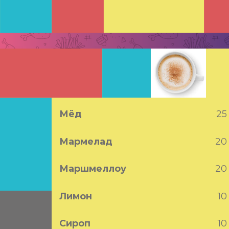
Добавки
Мёд
25
Мармелад
20
Маршмеллоу
20
Лимон
10
Сироп
10