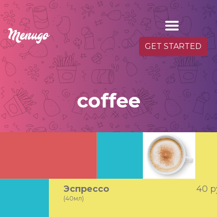
GET STARTED
coffee
Кофейные
напитки
Эспрессо
40 р
(40мл)