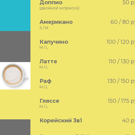
Доппио
50 р
(двойной эспрессо)
Американо
60 / 80 
S / M
Капучино
100 / 120 
M / L
Латте
110 / 130 
M / L
Раф
130 / 150 
M / L
Гляссе
150 / 175 
M / L
Корейский 3в1
40 р