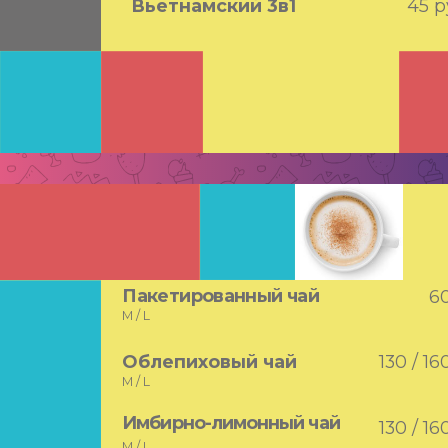
Вьетнамский 3в1
45 р
Другие
напитки
Пакетированный чай
6
M / L
Облепиховый чай
130 / 16
M / L
Имбирно-лимонный чай
130 / 16
M / L