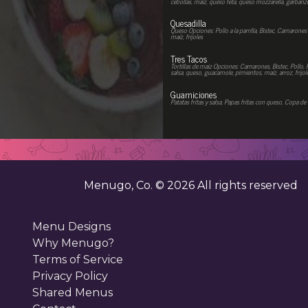
cebollas, maíz, queso feta, queso mozzarella, garbanz
Quesadilla
Queso Opciones: Pollo a la parrilla, Bistec, Camaro
maíz, frijoles
Tres Tacos
Tortillas de maiz Opciones: Camarones, Bistec, Poll
salsa, queso, guacamole, pimientos, maíz, arroz, frijol
Guarniciones
Patatas fritas y salsa, Papas fritas con queso, Copa de 
Menugo, Co. ©
2026
All rights reserved
Menu Designs
Why Menugo?
Terms of Service
Privacy Policy
Shared Menus