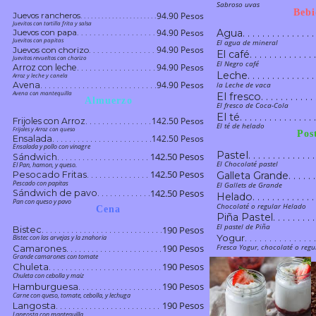
. . . . . . . . . . . . . 
. . . . . . . . . . . . . . . . . . . . . . . . . . . . . . . . . . . . . .
. . . . . . . . . . . . . . . . . . . . . . . . . . . . . . . . . . . . . . .
. . . . . . . . . . . . .
. . . . . . . . . . . . . . . . . . . . . . . . . . . . . . . . . . . .
. . . . . . . . . . . . . . . . 
Sabroso uvas
. . . . . . . . . 
. . . . . . . . . . . . . . . . . . . . . . . . . . . . . . . . . . . . . . . . .
. . . . . . . . . . . . . . . . . . . . . . . . . . . . . . . . . . . . . . .
. . . . . . . . . . 
. . . . . . . . . . . . . . . . . . . . . . . . . . . . . . . . . . . . . .
. . . . . . . . . . . . . . . . . . . . . . . . . . . . . . . . . . . . . . .
. . . . . . . . . . . . . 
. . . . . . . . . . . . . . . . . . . . . . . . . . . . . . . . . . . .
. . . . . . . . . . . . .
Bebi
. . . . . . . . . . . . . . . . 
. . . . . . . . . . . . . . . . . . . . . . . . . . . . . . . . . . . . . . . . .
94.90 Pesos
. . . . . . . . . . . . . . . . . . . . . . . . . . . . . . . . . . . . . . .
Juevos rancheros
. . . . . . . . . . . . . . . . . . . . . .
. . . . . . . . . 
. . . . . . . . . . . . . . . . . . . . . . . . . . . . . . . . . . . . . .
. . . . . . . . . . . . . . . . . . . . . . . . . . . . . . . . . . . . . . .
. . . . . . . . . . 
. . . . . . . . . . . . . . . . . . . . . . . . . . . . . . . . . . . .
. . . . . . . . . . . . . 
. . . . . . . . . . . . .
. . . . . . . . . . . . . . . . 
. . . . . . . . . . . . . . . . . . . . . . . . . . . . . . . . . . . . . . . . .
. . . . . . . . . . . . . . . . . . . . . . . . . . . . . . . . . . . . . . .
. . . . . . . . . . . . . . . . . . . . . .
. . . . . . . . . . . . . . . . . . . . . . . . . . . . . . . . . . . . . .
Juevitos con tortilla frita y salsa
. . . . . . . . . . . . . . . . . . . . . . . . . . . . . . . . . . . . . . .
. . . . . . . . . 
. . . . . . . . . . . . . . . . . . . . . . . . . . . . . . . . . . . .
. . . . . . . . . . 
. . . . . . . . . . . . . 
. . . . . . . . . . . . .
. . . . . . . . . . . . . . . . . . . . . . . . . . . . . . . . . . . . . . . . .
. . . . . . . . . . . . . . . . . . . . . . . . . . . . . . . . . . . . . . .
. . . . . . . . . . . . . . . . 
. . . . . . . . . . . . . . . . . . . . . .
. . . . . . . . . . . . . . . . . . . . . . . . . . . . . . . . . . . . . .
94.90 Pesos
Agua
. . . . . . . . . . . . . . .
. . . . . . . . . . . . . . . . . . . . . . . . . . . . . . . . . . . . . . .
Juevos con papa
. . . . . . . . . . . . . . . . . . .
. . . . . . . . . . . . . . . . . . . . . . . . . . . . . . . . . . . .
. . . . . . . . . 
. . . . . . . . . . 
. . . . . . . . . . . . . 
. . . . . . . . . . . . . . . . . . . . . . . . . . . . . . . . . . . . . . . . .
. . . . . . . . . . . . .
. . . . . . . . . . . . . . . . . . . . . . . . . . . . . . . . . . . . . . .
. . . . . . . . . . . . . . . . . . . . . .
. . . . . . . . . . . . . . . . . . . . . . . . . . . . . . . . . . . . . .
. . . . . . . . . . . . . . . . . . . . . . . . . . . . . . . . . . . . . . .
. . . . . . . . . . . . . . . . 
. . . . . . . . . . . . . . . . . . .
. . . . . . . . . . . . . . . . . . . . . . . . . . . . . . . . . . . .
Juevitos con papitas
. . . . . . . . . . . . . . .
. . . . . . . . . 
El agua de mineral
. . . . . . . . . . 
. . . . . . . . . . . . . 
. . .
. . . . . . . . . . . . . . . . . . . . . . . . . . . . . . . . . . . . . . .
. . . . . . . . . . . . . . . . . . . . . .
. . . . . . . . . . . . . . . . . . . . . . . . . . . . . . . . . . . . . .
. . . . . . . . . . . . .
. . . . . . . . . . . . . . . . . . . . . . . . . . . . . . . . . . . . . . .
. . . . . . . . . . . . . . . . . . .
. . . . . . . . . . . . . . . . . . . . . . . . . . . . . . . . . . . .
94.90 Pesos
. . . . . . . . . . . . . . . . 
Juevos con chorizo
. . . . . . . . . . . . . . . .
. . . . . . . . . . . . . . .
. . . . . . . . . 
El café
. . . . . . . . . . . . . 
. . . . . . . . . . 
. . . . . . . . . . . . . . . . . . . . . . . . . . . . . . . . . . . . . . .
. . . . . . . . . . . . . . . . . . . . . .
. . . . . . . . . . . . . 
. . . . . . . . . . . . . . . . . . . . . . . . . . . . . . . . . . . . . .
. . . . . . . . . . . . . . . . . . . . . . . . . . . . . . . . . . . . . . .
. . . . . . . . . . . . . . . . . . .
. . . . . . . . . . . . . . . . . . . . . . . . . . . . . . . . . . . .
. . . . . . . . . . . . .
. . . . . . . . . . . . . . . .
. . . . . . . . . . . . . . . . 
Juevitos revueltos con chorizo
. . . . . . . . . . . . . . .
. . . . . . . . . 
. . . . . . . . . . . . . . . . . . . . . . . . . . . . . . . . . . . . .
. . . . . . . . . . . . . . . . . . . . . .
. . . . . . . . . . . . . . . . . . . . . . . . . . . . . . . . . . . . . .
. . . . . . . . . . 
. . . . . . . . . . . . . 
. . . . . . . . . . . . . . . . . . . . . . . . . . . . . . . . . . . . . . .
. . . . . . . . . . . . . . . . . . .
. . . . . . . . . . . . . . . . . . . . . . . . . . . . . . . . . . . .
. . . . . . . . . . . . . 
El Negro café
. . . . . . . . . . . . . . . .
. . . . . . . . . . . . .
94.90 Pesos
Arroz con leche
. . . . . . . . . . . . . . . . . . .
. . . . . . . . . . . . . . . . 
. . . . . . . . . . . . . . .
. . . . . . . . . . . . . . . . . . . . . .
. . . . . . . . . . . . . . . . . . . . . . . . . . . . . . . . . . . . . .
. . . . . . . . . 
. . . . . . . . . . . . . . . . . . . . . . . . . . . . . . . . . . . . . . .
. . . . . . . . . . . . . . . . . . .
. . . . . . . . . . . . . . . . . . . . . . . . . . . . . . . . . . . .
. . . . . . . . . . 
. . . . . . . . . . . . . . . .
. . . . . . . . . . . . . 
. . . . . . . . . . . . . 
Leche
. . . . . . . . . . . . . .
. . . . . . . . . . . . .
. . . . . . . . . . . . . . . . . . .
Arroz y leche y canela
. . . . . . . . . . . . . . . . 
. . . . . . . . . . . . . . . . . . . . . .
. . . . . . . . . . . . . . .
. . . . . . . . . . . . . . . . . . . . . . . . . . . . . . . . . . . . . .
. . . . . . . . . . . . . . . . . . . . . . . . . . . . . . . . . . . . . . .
. . . . . . . . . . . . . . . . . . .
. . . . . . . . . . . . . . . . . . . . . . . . . . . . . . . . . . . .
. . . . . . . . . 
. . . . . . . . . . . . . . . .
. . . . . . . . . . 
. . . . . . . . . . . . . 
. . . . . . . . . . . . . 
. . . . . . . . . . . . . .
. . . . . . . . . . . . .
. . . . . . . . . . . . . . . . . . .
94.90 Pesos
Avena
. . . . . . . . . . . . . . . . . . . . . . . . . . . .
. . . . . . . . . . . . . . . . . . . . . .
la Leche de vaca
. . . . . . . . . . . . . . . .
. . . . . . . . . . . . . . . . 
. . . . . . . . . . . . . . . . . . . . . . . . . . . . . . . . . . . . . . .
. . . . . . . . . . . . . . . . . . .
. . . . . . . . . . . . . . .
. . . . . . . . . . . . . . . . . . . . . . . . . . . . . . . . . . . .
. . . . . . . . . . . . . . . .
. . . . . . . . . 
. . . . . . . . . . 
. . . . . . . . . . . . . 
. . . . . . . . . . . . . 
. . . . . . . . . . . . . . . . . . .
. . . . . . . . . . . . . . . . . . . . . .
. . . . . . . . . . . . .
. . . . . . . . . . . . . . . . . . . . . . . . . . . .
. . . . . . . . . . . . . .
. . . . . . . . . . . . . . . . . . . . . . . . . . . . . . . . . . . . .
Avena con mantequilla
. . . . . . . . . . . . . . . . . . .
. . . . . . . . . . . . . . . . . . . . . . . . . . . . . . . . . . . .
. . . . . . . . . . . . . . . . 
El fresco
. . . . . . . . . . . 
. . . . . . . . . . . . . . . .
. . . . . . . . . . . . . . .
. . . . . . . . . 
. . . . . . . . . . 
. . . . . . . . . . . . . 
Almuerzo
. . . . . . . . . . . . . . . . . . . . . .
. . . . . . . . . . . . . . . . . . .
. . . . . . . . . . . . . . . . . . . . . . . . . . . .
. . . . . . . . . . . . . . . . . . .
. . . . . . . . . . . . .
. . . . . . . . . . . . . 
. . . . . . . . . . . . . . . . . . . . . . . . . . . . . . . . . . . .
. . . . . . . . . . . . . .
. . . . . . . . . . . . . . . .
. . . . . . . . . . . . . . . . 
El fresco de Coca-Cola
. . . . . . . . . . . 
. . . . . . . . . . . . . . .
. . . . . . . . . 
. . . . . . . . . . 
. . . . . . . . . . . . . . . . . . . . . .
. . . . . . . . . . . . . . . . . . .
. . . . . . . . . . . . . 
. . . . . . . . . . . . . . . . . . .
. . . . . . . . . . . . . . . . . . . . . . . . . . . . . . . . . . . .
. . . . . . . . . . . . . . . . . . . . . . . . . . . .
. . . . . . . . . . . . . . . .
. . . . . . . . . . . . .
. . . . . . . . . . . . . 
. . . . . . . . . . . . . . . . 
. . . . . . . . . . . . . .
. . . . . . . . . . . . . . .
. . . . . . . . . . . 
El té
. . . . . . . . . . . . . . . 
. . . . . . . . . . . . . . . . . . . . . .
. . . . . . . . . 
. . . . . . . . . . 
. . . . . . . . . . . . . . . . . . .
. . . . . . . . . . . . . . . . . . .
. . . . . . . . . . . . . . . . . . . . . . . . . . . . . . . . . . . .
. . . . . . . . . . . . . 
. . . . . . . . . . . . . . . . . . . . . . . . . . . .
. . . . . . . . . . . . . . . .
142.50 Pesos
. . . . . . . . . . . . .
Frijoles con Arroz
. . . . . . . . . . . . . . . .
. . . . . . . . . . . . . 
. . . . . . . . . . . . . . . . 
. . . . . . . . . . . . . .
. . . . . . . . . . . . . . .
. . . . . . . . . . . . . . . . . . . . . .
. . . . . . . . . . . 
El té de helado
. . . . . . . . . . . . . . . 
. . . . . . . . . . . . . . . . . . .
. . . . . . . . . 
. . . . . . . . . . . . . . . .
. . . . . . . . . . . . . . . . . . .
. . . . . . . . . . 
. . . . . . . . . . . . . . . .
. . . . . . . . . . . . . . . . . . . . . . . . . . . .
. . . . . . . . . . . . . 
. . . . . . . . . . . . . . . .
. . . . . . . . . . . . .
Frijoles y Arroz con queso
. . . . . . . . . . . . . . . . 
. . . . . . . . . . . . . . . . . . . . . .
. . . . . . . . . . . . . 
. . . . . . . . . . . . . . .
Pos
. . . . . . . . . . . . . . . . . . .
. . . . . . . . . . . . . .
. . . . . . . . . . . 
. . . . . . . . . 
. . . . . . . . . . . . . . . .
. . . . . . . . . . . . . . . . . . .
. . . . . . . . . . . . . . . 
. . . . . . . . . . . . . . . . . . . . . . . . . . . .
. . . . . . . . . . 
. . . . . . . . . . . . . 
. . . . . . . . . . . . . . . .
142.50 Pesos
Ensalada
. . . . . . . . . . . . . . . . . . . . . . . .
. . . . . . . . . . . . .
. . . . . . . . . . . . . . . . . . . . . .
. . . . . . . . . . . . . . . . 
. . . . . . . . . . . . . . . . . . .
. . . . . . . . . . . . . 
. . . . . . . . . . . . . . .
. . . . . . . . . . . . . . . .
. . . . . . . . . . . . . .
. . . . . . . . . . . . . . . . . . .
. . . . . . . . . 
. . . . . . . . . . . . . . . . . . . . . . . . . . . .
. . . . . . . . . . . 
. . . . . . . . . . 
. . . . . . . . . . . . . . . 
. . . . . . . . . . . . . . . .
. . . . . . . . . . . . . 
. . . . . . . . . . . . . . . . . . . . . . . .
. . . . . . . . . . . . . . . . . . . . . .
Ensalada y pollo con vinagre
. . . . . . . . . . . . .
. . . . . . . . . . . . . . . . . . .
. . . . . . . . . . . . . . . . 
. . . . . . . . . . . . . . . .
. . . . . . . . . . . . . . .
. . . . . . . . . . . . . 
. . . . . . . . . . . . . . . . . . .
. . . . . . . . . . . . . . . . . . . . . . . . . . . .
. . . . . . . . . . . . . .
. . . . . . . . . 
Pastel
. . . . . . . . . . . . . .
. . . . . . . . . . 
. . . . . . . . . . . 
. . . . . . . . . . . . . . . .
. . . . . . . . . . . . . . . 
. . . . . . . . . . . . . . . . . . . . . .
. . . . . . . . . . . . . 
. . . . . . . . . . . . . . . . . . . . . . . .
142.50 Pesos
Sándwich
. . . . . . . . . . . . . . . . . . . . . .
. . . . . . . . . . . . . . . . . . .
. . . . . . . . . . . . .
. . . . . . . . . . . . . . . .
. . . . . . . . . . . . . . . . 
. . . . . . . . . . . . . . . . . . .
. . . . . . . . . . . . . . .
. . . . . . . . . . . . . . . . . . . . . . . . . . . .
. . . . . . . . . . . . . 
. . . . . . . . . 
. . . . . . . . . . . . . . . . . . . . . .
. . . . . . . . . . . . . .
. . . . . . . . . . . . . . . .
. . . . . . . . . . 
El Chocolaté pastel
. . . . . . . . . . . . . .
. . . . . . . . . . . . . . . . . . . . . . . .
. . . . . . . . . . . 
. . . . . . . . . . . . . . . . . . .
. . . . . . . . . . . . . 
. . . . . . . . . . . . . . . . . . . . . .
. . . . . . . . . . . . . . . 
El Pan, hamon, y queso.
. . . . . . . . . . . . . . . .
. . . . . . . . . . . . .
. . . . . . . . . . . . . . . . 
. . . . . . . . . . . . . . . . . . .
. . . . . . . . . . . . . . .
. . . . . . . . . . . . . . . . . . . . . . . . . . . .
. . . . . . . . . . . . . . . . . . . . . .
. . . . . . . . . 
. . . . . . . . . . . . . 
. . . . . . . . . . . . . . . .
. . . . . . . . . . . . . . . . . . .
. . . . . . . . . . . . . . . . . . . . . . . .
. . . . . . . . . . 
. . . . . . . . . . . . . .
. . . . . . . . . . . . . . . . . . . . . .
. . . . . . . . . . . . . . . .
142.50 Pesos
. . . . . . . . . . . . . 
. . . . . . . . . . . . . .
. . . . . . . . . . . 
Pesocado Fritas
. . . . . . . . . . . . . . .
Galleta Grande
. . . . . .
. . . . . . . . . . . . . . . 
. . . . . . . . . . . . .
. . . . . . . . . . . . . . . . . . .
. . . . . . . . . . . . . . . . 
. . . . . . . . . . . . . . . . . . . . . . . . . . . .
. . . . . . . . . . . . . . . . . . . . . .
. . . . . . . . . . . . . . .
. . . . . . . . . . . . . . . . . . .
. . . . . . . . . . . . . . . .
. . . . . . . . . 
. . . . . . . . . . . . . . . . . . . . . . . .
. . . . . . . . . . . . . . . .
. . . . . . . . . . . . . 
. . . . . . . . . . 
. . . . . . . . . . . . . . . . . . . . . .
. . . . . . . . . . . . . .
. . . . . . . . . . . . . . .
. . . . . . . . . . . . . 
. . . . . . . . . . . . . .
. . . . . . . . . . . 
Pescado con papitas
. . . . . .
. . . . . . . . . . . . . . . 
. . . . . . . . . . . . .
. . . . . . . . . . . . . . . . . . .
El Gallets de Grande
. . . . . . . . . . . . . . . . . . . . . .
. . . . . . . . . . . . . . . . . . . . . . . . . . . .
. . . . . . . . . . . . . . . . 
. . . . . . . . . . . . . . . . . . .
. . . . . . . . . . . . . . .
. . . . . . . . . . . . . . . .
. . . . . . . . . . . . . . . .
. . . . . . . . . . . . . . . . . . . . . . . .
. . . . . . . . . 
. . . . . . . . . . . . . . . . . . . . . .
. . . . . . . . . . 
. . . . . . . . . . . . . 
. . . . . . . . . . . . . . .
. . . . . . . . . . . . . 
142.50 Pesos
. . . . . . . . . . . . . .
Sándwich de pavo
. . . . . . . . . . . . .
. . . . . . . . . . . . . .
. . . . . . . . . . . . . . . . . . . . . .
. . . . . . . . . . . 
. . . . . . . . . . . . .
. . . . . . . . . . . . . . . . . . .
. . . . . .
. . . . . . . . . . . . . . . 
. . . . . . . . . . . . . . . . . . . . . . . . . . . .
. . . . . . . . . . . . . . . . . . .
Helado
. . . . . . . . . . . . .
. . . . . . . . . . . . . . . . 
. . . . . . . . . . . . . . . .
. . . . . . . . . . . . . . . .
. . . . . . . . . . . . . . .
. . . . . . . . . . . . . . . . . . . . . . . .
. . . . . . . . . . . . . . . . . . . . . .
. . . . . . . . . 
. . . . . . . . . . . . . . .
. . . . . . . . . . 
. . . . . . . . . . . . . 
. . . . . . . . . . . . . 
. . . . . . . . . . . . .
. . . . . . . . . . . . . . . . . . . . . .
. . . . . . . . . . . . . .
. . . . . . . . . . . . . . . . . . .
Pan con queso y pavo
. . . . . . . . . . . . . . . . . . .
. . . . . . . . . . . . .
. . . . . . . . . . . . . . . . . . . . . . . . . . . .
. . . . . . . . . . . . . .
. . . . . . . . . . . 
. . . . . .
. . . . . . . . . . . . . . . 
. . . . . . . . . . . . . . . .
. . . . . . . . . . . . . . . . 
. . . . . . . . . . . . .
. . . . . . . . . . . . . . . .
. . . . . . . . . . . . . . .
. . . . . . . . . . . . . . . . . . . . . . . .
Chocolaté o regular Helado
. . . . . . . . . . . . . . . . . . . . . .
. . . . . . . . . 
. . . . . . . . . . . . . . .
Cena
. . . . . . . . . . 
. . . . . . . . . . . . . . . . . . . . . .
. . . . . . . . . . . . .
. . . . . . . . . . . . . 
. . . . . . . . . . . . . . . . . . .
. . . . . . . . . . . . . 
. . . . . . . . . . . . . . . . . . .
. . . . . . . . . . . . . . . . . . . . . . . . . . . .
. . . . . . . . . . . . . .
. . . . . . . . . . . . . . . .
. . . . . . . . . . . . .
. . . . . . . . . . . . . .
. . . . . . . . . . . 
. . . . . . . . . . . . . . . .
. . . . . .
. . . . . . . . . . . . . . . . 
. . . . . . . . . . . . . . . 
. . . . . . . . . . . . . . . . . . . . . . . .
. . . . . . . . . . . . .
. . . . . . . . . . . . . . .
. . . . . . . . . . . . . . . . . . . . . .
Piña Pastel
. . . . . . . . .
. . . . . . . . . . . . . . .
. . . . . . . . . . . . . . . . . . . . . .
. . . . . . .
. . . . . . . . . . . . .
. . . . . . . . . . 
. . . . . . . . . . . . . . . . . . .
. . . . . . . . . . . . . . . . . . .
. . . . . . . . . . . . . 
. . . . . . . . . . . . . . . .
. . . . . . . . . . . . . . . . . . . . . . . . . . . .
. . . . . . . . . . . . . 
. . . . . . . . . . . . .
. . . . . . . . . . . . . .
. . . . . . . . . . . . . . . .
. . . . . . . . . . . . . .
. . . . . . . . . . . . . . . . . . . . . . . .
. . . . . . . . . . . . . . . . 
. . . . . . . . . . . 
. . . . . .
. . . . . . . . . . . . . . . . . . . . . .
. . . . . . . . . . . . . . . 
. . . . . . . . . . . . . . .
. . . . . . . . . . . . . . . . . . . . . .
. . . . . . . . .
. . . . . . . . . . . . . . .
. . . . . . . . . . . . .
. . . . . . . . . . . . . . . . . . .
. . . . . . . . . . . . .
El pastel de Piña
. . . . . . . . . . 
. . . . . . . . . . . . . . . .
. . . . . . . . . . . . . . . . . . .
. . . . . . . . . .
. . . . . . . . . . . . . . . . . . . . . . . . . . . .
190 Pesos
Bistec
. . . . . . . . . . . . . . . . . . . . . . . . . . . . .
. . . . . . . . . . . . .
. . . . . . . . . . . . . 
. . . . . . . . . . . . . . . .
. . . . . . . . . . . . . . . . . . . . . . . .
. . . . . . . . . . . . . .
. . . . . . . . . . . . . . . . . . . . . .
. . . . . . . . . . . . . . . . . . . . . .
. . . . . . . . . . . . . .
. . . . . . . . . . . 
. . . . . . . . . . . . . . .
. . . . . . . . . . . . . . .
. . . . . .
. . . . . . . . . . . . . . . 
. . . . . . . . .
. . . . . . . . . . . . . . . . . . .
. . . . . . . . . . . . .
. . . . . . . . . . . . .
. . . . . . . . . . . . . . . .
. . . . . . . . . . . . . . . . . . .
. . . . . . .
Yogur
. . . . . . . . . . . . . . 
. . . . . . . . . . . . . . . . . . . . . . . . . . . .
. . . . . . . . . . . . . . . . . . . . . . . . . . . . .
Bistec con las arvejas y la znahoria
. . . . . . . . . . . . . . . .
. . . . . . . . . . . . .
. . . . . . . . . . . . . . . . . . . . . . . .
. . . . . . . . . . . . . . . . . . . . . .
. . . . . . . . . . . . . 
. . . . . . . . . . . . . . . . . . . . . .
. . . . . . . . . . . . . . . . . . .
. . . . . . . . . . . . . .
. . . . . . . . . . . . . . .
. . . . . . . . . . . . . . .
. . . . . . . . . . . . . .
. . . . . . . . . . . 
. . . . . . . . .
. . . . . . . . . . . . . . . .
. . . . . .
. . . . . . . . . . . . .
. . . . . . . . . . . . . . . 
. . . . . . . . . . . . .
. . . . . . . . . . . . . . . . . . .
. . . . . . . . . . . . . . . . . . . . . . . . . . . .
. . . . . . . . . . . . . . 
. . . . . . . . . . . . . . . . . . . . . . . . . . . . .
190 Pesos
Fresca Yogur, chocolaté o regu
Camarones
. . . . . . . . . . . . . . . . . . . . . . .
. . . . . . . . . . . . . . . .
. . . . . . . . . . . . . . . . . . . . . .
. . . . . . . . . . . . . . . . . . . . . . . .
. . . . . . . . . .
. . . . . . . . . . . . . . . . . . . . . .
. . . . . . . . . . . . . . . . . . .
. . . . . . . . . . . . . 
. . . . . . . . . . . . . . .
. . . . . . . . . . . . . . . .
. . . . . . . . . . . . . .
. . . . . . . . . . . . . . .
. . . . . . . . . . . . .
. . . . . . . . .
. . . . . . . . . . . . . .
. . . . . . . . . . . 
. . . . . . . . . . . . . . . . . . .
. . . . . .
. . . . . . . . . . . . . . . 
. . . . . . . . . . . . . . . . . . . . . . . . . . . .
. . . . . . . . . . . . .
. . . . . . . . . . . . . . . . . . . . . . . . . . . . .
. . . . . . . . . . . . . . 
. . . . . . . . . . . . . . . . . .
. . . . . . . . . . . . . . . . . . . . . . .
. . . . . . . . . . . . . . . .
Grande camarones con tomate
. . . . . . . . . . . . . . . . . . . . . . . .
. . . . . . . . . . . . . . . . . . .
. . . . . . . . . . . . . . . . . . . . . .
. . . . . . . . . . . . . . . .
. . . . . . . . . . . . . . .
. . . . . . . . . . . . . 
. . . . . . . . . . . . .
. . . . . . . . . . . . . . .
. . . . . . . . .
. . . . . . . . . . . . . .
. . . . . . . . . . . . . . . . . . .
. . . . . . . . . . . . . . . . . . . . . . . . . . . .
. . . . . . . . . . . . . .
. . . . . . . . . . . 
. . . . . .
. . . . . . . . . . . . . . . . . . . . . . . . . . . . .
. . . . . . . . . . . . . . . 
. . . . . . . . . . . . . . 
. . . . . . . . . . . . . . . . . . . . . . .
. . . . . . . . . . . . .
. . . . . . . . . . . . . . . .
. . . . . . . . . . . . . . . . . . .
. . . . . . . . . . . . . . . . . . . . . . . .
190 Pesos
Chuleta
. . . . . . . . . . . . . . . . . . . . . . . . . . .
. . . . . . . . . . . . . . . . . . . . . .
. . . . . . . . . . . . . . . .
. . . . . . . . . . . . . . .
. . . . . . . . . . . . .
. . . . . . . . . . . . . 
. . . . . . . . . . . . . . . . . . .
. . . . . . . . . . . . . . .
. . . . . . . . .
. . . . . . . . . . . . . . . . . . . . . . . . . . . .
. . . . . . . . . . . . . .
. . . . . . . . . . . . . . . . . . . . . . . . . . . . .
. . . . . . . . . . . . . .
. . . . . . . . . . . 
. . . . . . . . . . . . . . . . . . .
. . . . . . . . . . . . . . . . . . . . . . .
. . . . . . . . . . . . . . . .
. . . . . .
. . . . . . . . . . . . . . 
. . . . . . . . . . . . . . . 
. . . . . . . . . . . . . . . . . . . . . . . .
. . . . . . . . . . . . . . . .
. . . . . . . . . . . . .
. . . . . . . . . . . . . . . . . . . . . .
. . . . . . . . . . . . . . . . . . . . . . . . . . .
. . . . . . . . . . . . . . .
Chuleta con cebolla y maíz
. . . . . . . . . . . . .
. . . . . . . . . . . . . . . . . . .
. . . . . . . . . . . . . . .
. . . . . . . . . . . . . . . . . . . . . . . . . . . .
. . . . . . . . .
. . . . . . . . . . . . . 
. . . . . . . . . . . . . . . . . . . . . . . . . . . . .
. . . . . . . . . . . . . . . . . . .
. . . . . . . . . . . . . .
. . . . . . . . . . . . . . . . . . . . . . .
. . . . . . . . . . . . . . . .
. . . . . . . . . . . . . . . .
. . . . . . . . . . . . . .
. . . . . . . . . . . . . . . . . . . . . . . .
. . . . . . . . . . . . . . 
. . . . . . . . . . . 
. . . . . .
. . . . . . . . . . . . . . . . . . . . . .
. . . . . . . . . . . . . . . 
. . . . . . . . . . . . . . .
. . . . . . . . . . . . .
. . . . . . . . . . . . . . . . . . . . . . . . . . .
190 Pesos
Hamburguesa
. . . . . . . . . . . . . . . . . . . .
. . . . . . . . . . . . .
. . . . . . . . . . . . . . . . . . .
. . . . . . . . . . . . . . . . . . . . . . . . . . . .
. . . . . . . . . . . . . . . . . . .
. . . . . . . . . . . . . . . . . . . . . . . . . . . . .
. . . . . . . . .
. . . . . . . . . . . . . . . . . . . . . . .
. . . . . . . . . . . . . . . .
. . . . . . . . . . . . . 
. . . . . . . . . . . . . . . .
. . . . . . . . . . . . . . . . . . . . . . . .
. . . . . . . . . . . . . .
. . . . . . . . . . . . . . 
. . . . . . . . . . . . . . . . . . . . . .
. . . . . . . . . . . . . .
. . . . . . . . . . . 
. . . . . . . . . . . . . . .
. . . . . .
. . . . . . . . . . . . . . . 
. . . . . . . . . . . . . . . . . . . . . . . . . . .
. . . . . . . . . . . . .
. . . . . . . . . . . . .
. . . . . . . . . . . . . . . . . . . .
Carne con queso, tomate, cebolla, y lechuga
. . . . . . . . . . . . . . . . . . .
. . . . . . . . . . . . . . . . . . .
. . . . . . . . . . . . . . . . . . . . . . . . . . . . .
. . . . . . . . . . . . . . . .
. . . . . . . . .
. . . . . . . . . . . . . . . . . . . . . . .
. . . . . . . . . . . . . . . .
. . . . . . . . . . . . . . . . . . . . . . . .
. . . . . . . . . . . . . 
. . . . . . . . . . . . . . . . . . . . . .
. . . . . . . . . . . . . . 
. . . . . . . . . . . . . .
. . . . . . . . . . . . . . .
. . . . . . . . . . . . . .
. . . . . . . . . . . 
. . . . . .
. . . . . . . . . . . . . . . . . . . . . . . . . . .
. . . . . . . . . . . . .
. . . . . . . . . . . . . . . 
. . . . . . . . . . . . . . . . . . .
. . . . . . . . . . . . . . . . . . . .
. . . . . . . . . . . . .
. . . . . . . . . . . . . . . . . . .
190 Pesos
Langosta
. . . . . . . . . . . . . . . . . . . . . . . . .
. . . . . . . . . . . . . . . .
. . . . . . . . . . . . . . . . . . . . . . . . . . . . .
. . . . . . . . . . . . . . . . . . . . . . .
. . . . . . . . . . . . . . . .
. . . . . . . . .
. . . . . . . . . . . . . . . . . . . . . . . .
. . . . . . . . . . . . . . . . . . . . . .
. . . . . . . . . . . . . 
. . . . . . . . . . . . . . .
. . . . . . . . . . . . . . 
. . . . . . . . . . . . . .
. . . . . . . . . . . . .
. . . . . . . . . . . . . . . .
. . . . . . . . . . . . . .
. . . . . . . . . . . . . . . . . . . . . . . . . . .
. . . . . . . . . . . 
. . . . . . . . . . . . . . . . . . .
. . . . . .
. . . . . . . . . . . . . . . 
. . . . . . . . . . . . . . . . . . . .
. . . . . . . . . . . . . . . .
. . . . . . . . . . . . .
. . . . . . . . . . . . . . . . . . . . . . . . . . . . .
. . . . . . . . . . . . . . . . . . . . . . . . .
Langosta con mantequilla
. . . . . . . . . . . . . . . . . . . . . . .
. . . . . . . . . . . . . . . .