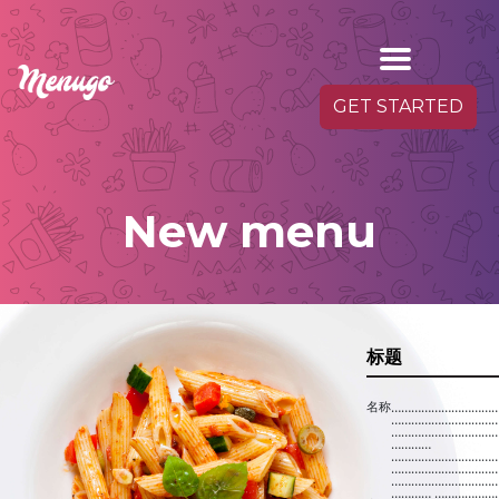
GET STARTED
New menu
标题
名称
…………………………
…………………………
…………………………
…………
…………………………
…………………………
…………………………
………… ………………