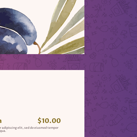
h
$10.00
r adipiscing elit, sed do eiusmod tempor
iqua.