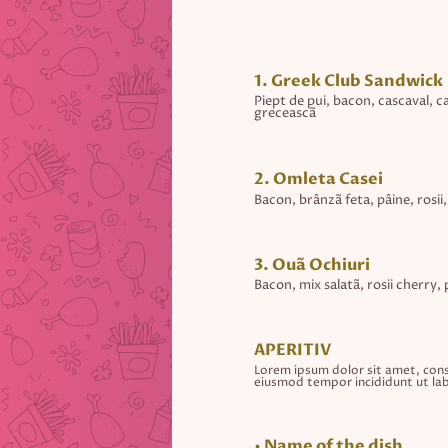
1. Greek Club Sandwick
Piept de pui, bacon, cascaval, car
greceascã
2. Omleta Casei
Bacon, brânzã feta, pâine, rosii,
3. Ouã Ochiuri
Bacon, mix salatã, rosii cherry, 
APERITIV
Lorem ipsum dolor sit amet, conse
eiusmod tempor incididunt ut lab
• Name of the dish